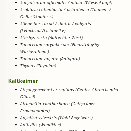
Sanguisorba officinalis / minor (Wiesenknopf)
Scabiosa columbaria / ochroleuca (Tauben- /
Gelbe Skabiose,)
Silene flos-cuculi / dioica / vulgaris
(Leimkraut/Lichtnelke)
Stachys recta (Aufrechter Ziest)
Tanacetum corymbosum (Ebensträußige
Wucherblume)
Tanacetum vulgare (Rainfarn)
Thymus (Thymian)
Kaltkeimer
Ajuga genevensis / reptans (Genfer / Kriechender
Günsel)
Alchemilla xanthochlora (Gelbgrüner
Frauenmantel)
Angelica sylvestris (Wald Engelwurz)
Anthyllis (Wundklee)