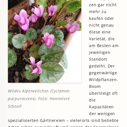
zen gar nicht
mehr zu
kaufen oder
nicht genau
diese eine
Varietät, die
am Besten am
jeweiligen
Standort
gedeiht. Der
gegenwärtige
Wildpflanzen-
Boom
Wildes Alpenveilchen (
Cyclamen
übersteigt oft
purpurascens
), Foto: Hannelore
die
Schnell
Kapazitäten
der wenigen
spezialisierten Gärtnereien – vielerorts sind beliebte