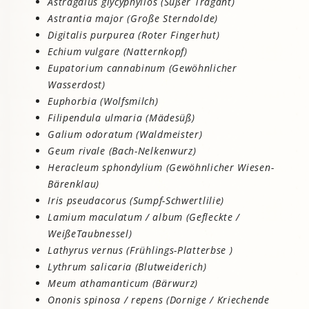
Astragalus glycyphyllos (Süßer Tragant)
Astrantia major (Große Sterndolde)
Digitalis purpurea (Roter Fingerhut)
Echium vulgare (Natternkopf)
Eupatorium cannabinum (Gewöhnlicher
Wasserdost)
Euphorbia (Wolfsmilch)
Filipendula ulmaria (Mädesüß)
Galium odoratum (Waldmeister)
Geum rivale (Bach-Nelkenwurz)
Heracleum sphondylium (Gewöhnlicher Wiesen-
Bärenklau)
Iris pseudacorus (Sumpf-Schwertlilie)
Lamium maculatum / album (Gefleckte /
WeißeTaubnessel)
Lathyrus vernus (Frühlings-Platterbse )
Lythrum salicaria (Blutweiderich)
Meum athamanticum (Bärwurz)
Ononis spinosa / repens (Dornige / Kriechende