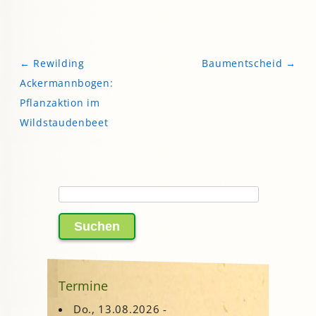
←
Rewilding
Baumentscheid
→
Beitragsnavigation
Ackermannbogen:
Pflanzaktion im
Wildstaudenbeet
Suchen
nach:
Termine
Do., 13.08.2026 -