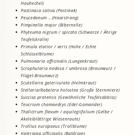
Hauhechel)
Pastinaca sativa (Pastinak)
Peucedanum …(Haarstrang)
Pimpinella major (Bibernelle)
Phyteuma nigrum / spicata (Schwarze / Ährige
Teufelskralle)
Primula elatior / veris (Hohe / Echte
Schlüsselblume)
Pulmonaria officinalis (Lungenkraut)
Scrophularia nodosa / umbrosa (Braunwurz /
Flügel-Braunwurz)
Scutellaria galericulata (Helmkraut)
Stellaria/Rabelera holostea (Große Sternmiere)
Succisa pratensis (Gewöhnliche Teufelsabbiss)
Teucrium chamaedrys (Edel-Gamander)
Thalictrum flavum / aquilegiifolium (Gelbe /
Akeleiblättrige Wiesenraute)
Trollius europaeus (Trollblume)
Valeriana officinalis (Baldrian)