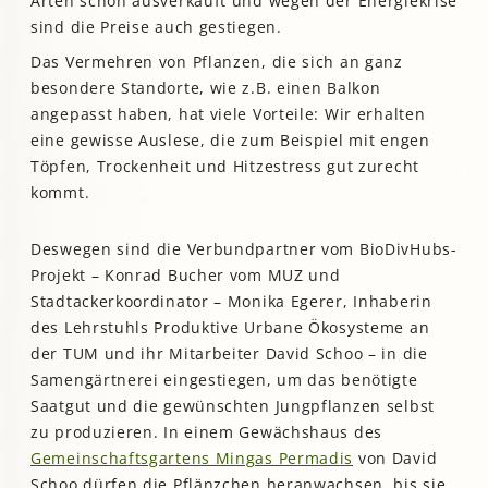
Arten schon ausverkauft und wegen der Energiekrise
sind die Preise auch gestiegen.
Das Vermehren von Pflanzen, die sich an ganz
besondere Standorte, wie z.B. einen Balkon
angepasst haben, hat viele Vorteile: Wir erhalten
eine gewisse Auslese, die zum Beispiel mit engen
Töpfen, Trockenheit und Hitzestress gut zurecht
kommt.
Deswegen sind die Verbundpartner vom BioDivHubs-
Projekt – Konrad Bucher vom MUZ und
Stadtackerkoordinator – Monika Egerer, Inhaberin
des Lehrstuhls Produktive Urbane Ökosysteme an
der TUM und ihr Mitarbeiter David Schoo – in die
Samengärtnerei eingestiegen, um das benötigte
Saatgut und die gewünschten Jungpflanzen selbst
zu produzieren. In einem Gewächshaus des
Gemeinschaftsgartens Mingas Permadis
von David
Schoo dürfen die Pflänzchen heranwachsen, bis sie