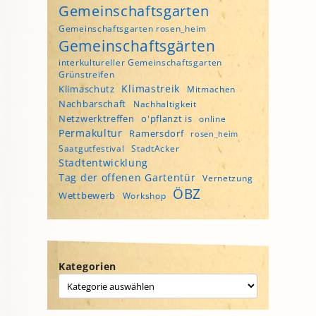
Gemeinschaftsgarten
Gemeinschaftsgarten rosen_heim
Gemeinschaftsgärten
interkultureller Gemeinschaftsgarten
Grünstreifen
Klimastreik
Klimaschutz
Mitmachen
Nachbarschaft
Nachhaltigkeit
Netzwerktreffen
o'pflanzt is
online
Permakultur
Ramersdorf
rosen_heim
Saatgutfestival
StadtAcker
Stadtentwicklung
Tag der offenen Gartentür
Vernetzung
ÖBZ
Wettbewerb
Workshop
Kategorien