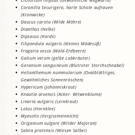
Cichorium intybus (Gewöhnliche Wegwarte)
Coronilla Securigera, harte Schote aufrauen
(Kronwicke)
Daucus carota (Wilde Möhre)
Dianthus (Nelke)
Dipsacus (Karde)
Filipendula vulgaris (kleines Mädesüß)
Fragaria vesca (Wald-Erdbeere)
Galium verum (gelbe Labkräuter)
Geranium sanguineum (Blutroter Storchschnabel)
Helianthemum nummularium (Ovalblättriges,
Gewöhnliches Sonnenröschen)
Hypericum (Johanniskraut)
Knautia arvensis (Acker- Witwenblume)
Linaria vulgaris (Leinkraut)
Lotus (Hornklee)
Myosotis (Vergissmeinnicht)
Origanium vulgare (Wilder Majoran)
Salvia pratensis (Wiesen Salbei)