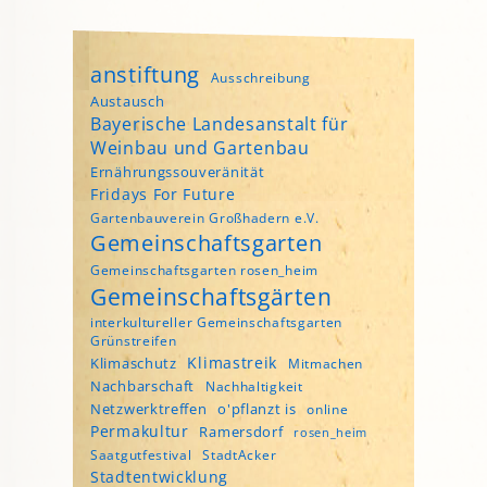
anstiftung
Ausschreibung
Austausch
Bayerische Landesanstalt für
Weinbau und Gartenbau
Ernährungssouveränität
Fridays For Future
Gartenbauverein Großhadern e.V.
Gemeinschaftsgarten
Gemeinschaftsgarten rosen_heim
Gemeinschaftsgärten
interkultureller Gemeinschaftsgarten
Grünstreifen
Klimastreik
Klimaschutz
Mitmachen
Nachbarschaft
Nachhaltigkeit
Netzwerktreffen
o'pflanzt is
online
Permakultur
Ramersdorf
rosen_heim
Saatgutfestival
StadtAcker
Stadtentwicklung