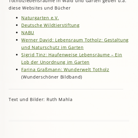
Totholzlebensräume in Wald und Garten geben u.a.
diese Websites und Bücher
Naturgarten e.V
.
Deutsche
Wildtierstif
tung
NABU
Werner David
: Lebensraum Totholz: Gestaltung
und Naturschutz im Garte
n
Sigrid Tinz: Haufenweise Lebensräume – Ein
Lob der Unordnung im Garten
Fa
rina Graßmann: Wunderwelt Tothol
z
(Wunderschöner Bildband)
Text und Bilder: Ruth Mahla