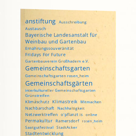
anstiftung
Ausschreibung
Austausch
Bayerische Landesanstalt für
Weinbau und Gartenbau
Ernährungssouveränität
Fridays For Future
Gartenbauverein Großhadern e.V.
Gemeinschaftsgarten
Gemeinschaftsgarten rosen_heim
Gemeinschaftsgärten
interkultureller Gemeinschaftsgarten
Grünstreifen
Klimastreik
Klimaschutz
Mitmachen
Nachbarschaft
Nachhaltigkeit
Netzwerktreffen
o'pflanzt is
online
Permakultur
Ramersdorf
rosen_heim
Saatgutfestival
StadtAcker
Stadtentwicklung