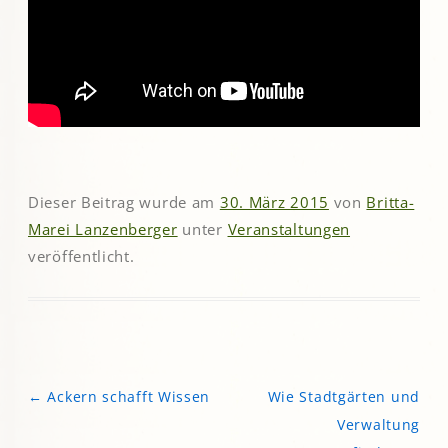
Dieser Beitrag wurde am
30. März 2015
von
Britta-
Marei Lanzenberger
unter
Veranstaltungen
veröffentlicht.
←
Ackern schafft Wissen
Wie Stadtgärten und
Beitragsnavigation
Verwaltung