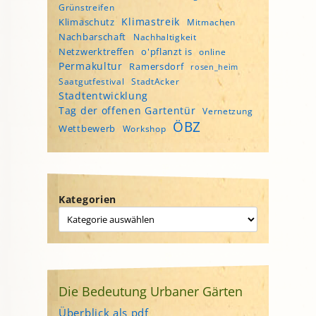
Grünstreifen
Klimastreik
Klimaschutz
Mitmachen
Nachbarschaft
Nachhaltigkeit
Netzwerktreffen
o'pflanzt is
online
Permakultur
Ramersdorf
rosen_heim
Saatgutfestival
StadtAcker
Stadtentwicklung
Tag der offenen Gartentür
Vernetzung
ÖBZ
Wettbewerb
Workshop
Kategorien
Die Bedeutung Urbaner Gärten
Überblick als pdf