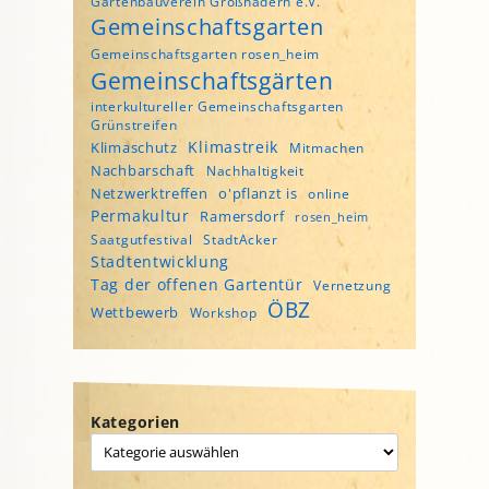
Gartenbauverein Großhadern e.V.
Gemeinschaftsgarten
Gemeinschaftsgarten rosen_heim
Gemeinschaftsgärten
interkultureller Gemeinschaftsgarten
Grünstreifen
Klimastreik
Klimaschutz
Mitmachen
Nachbarschaft
Nachhaltigkeit
Netzwerktreffen
o'pflanzt is
online
Permakultur
Ramersdorf
rosen_heim
Saatgutfestival
StadtAcker
Stadtentwicklung
Tag der offenen Gartentür
Vernetzung
ÖBZ
Wettbewerb
Workshop
Kategorien