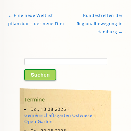
←
Eine neue Welt ist
Bundestreffen der
Beitragsnavigation
pflanzbar – der neue Film
Regionalbewegung in
Hamburg
→
Suchen
nach:
Termine
Do., 13.08.2026 -
Gemeinschaftsgarten Ostwiese:
Open Garten
Do., 20.08.2026 -