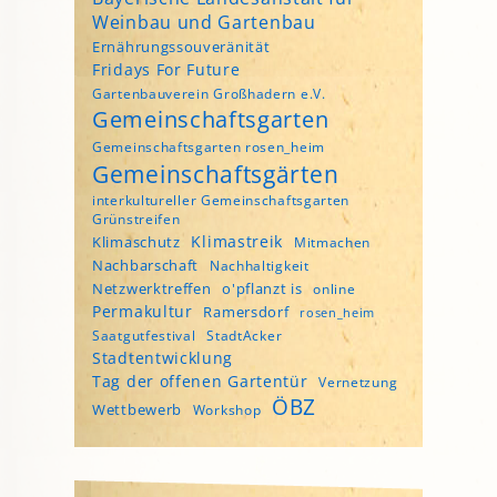
Weinbau und Gartenbau
Ernährungssouveränität
Fridays For Future
Gartenbauverein Großhadern e.V.
Gemeinschaftsgarten
Gemeinschaftsgarten rosen_heim
Gemeinschaftsgärten
interkultureller Gemeinschaftsgarten
Grünstreifen
Klimastreik
Klimaschutz
Mitmachen
Nachbarschaft
Nachhaltigkeit
Netzwerktreffen
o'pflanzt is
online
Permakultur
Ramersdorf
rosen_heim
Saatgutfestival
StadtAcker
Stadtentwicklung
Tag der offenen Gartentür
Vernetzung
ÖBZ
Wettbewerb
Workshop