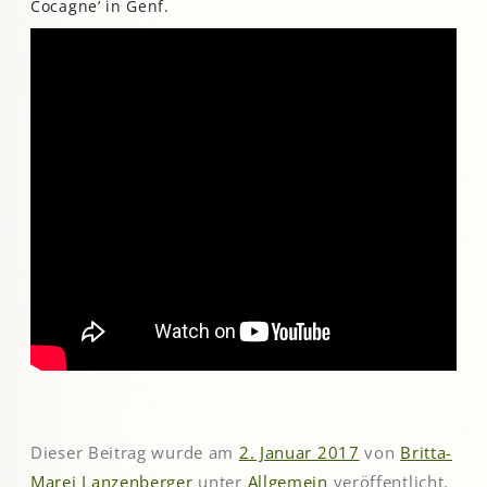
Cocagne’ in Genf.
Dieser Beitrag wurde am
2. Januar 2017
von
Britta-
Marei Lanzenberger
unter
Allgemein
veröffentlicht.