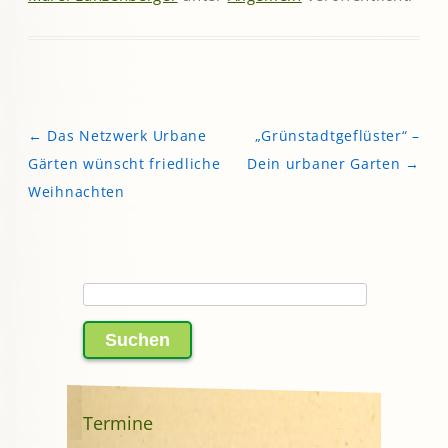
←
Das Netzwerk Urbane
„Grünstadtgeflüster“ –
Beitragsnavigation
Gärten wünscht friedliche
Dein urbaner Garten
→
Weihnachten
Suchen
nach:
Termine