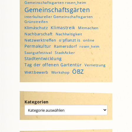
Gemeinschaftsgarten rosen_heim
Gemeinschaftsgärten
interkultureller Gemeinschaftsgarten
Grünstreifen
Klimastreik
Klimaschutz
Mitmachen
Nachbarschaft
Nachhaltigkeit
Netzwerktreffen
o'pflanzt is
online
Permakultur
Ramersdorf
rosen_heim
Saatgutfestival
StadtAcker
Stadtentwicklung
Tag der offenen Gartentür
Vernetzung
ÖBZ
Wettbewerb
Workshop
Kategorien