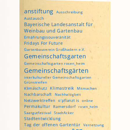
anstiftung
Ausschreibung
Austausch
Bayerische Landesanstalt für
Weinbau und Gartenbau
Ernährungssouveränität
Fridays For Future
Gartenbauverein Großhadern e.V.
Gemeinschaftsgarten
Gemeinschaftsgarten rosen_heim
Gemeinschaftsgärten
interkultureller Gemeinschaftsgarten
Grünstreifen
Klimastreik
Klimaschutz
Mitmachen
Nachbarschaft
Nachhaltigkeit
Netzwerktreffen
o'pflanzt is
online
Permakultur
Ramersdorf
rosen_heim
Saatgutfestival
StadtAcker
Stadtentwicklung
Tag der offenen Gartentür
Vernetzung