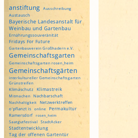
anstiftung
Ausschreibung
Austausch
Bayerische Landesanstalt für
Weinbau und Gartenbau
Ernährungssouveränität
Fridays For Future
Gartenbauverein Großhadern e.V.
Gemeinschaftsgarten
Gemeinschaftsgarten rosen_heim
Gemeinschaftsgärten
interkultureller Gemeinschaftsgarten
Grünstreifen
Klimastreik
Klimaschutz
Nachbarschaft
Mitmachen
Netzwerktreffen
Nachhaltigkeit
Permakultur
o'pflanzt is
online
Ramersdorf
rosen_heim
Saatgutfestival
StadtAcker
Stadtentwicklung
Tag der offenen Gartentür