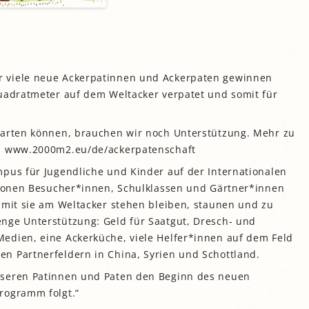
esegarten Stadtbibliothek
Saatgutbibliothek der
TUM Gardening
Wogeno Freiham
Hortus Insula Urbana
Giesing
Stadtbibliothek München
Generationengarten im
Giesinger Grünspitz
Gemeinschaftsgarten
Petuelpark
lung
Klimawandel-Garten der
Nasch- und Lesegarten der
Echardingerstraße
Bayerischen Landesanstalt
tadtbibliothek Sendling
Grünstreifen Oberföhring
Huberhäuslgarten
ung
für Weinbau und
Gemeinschaftsgarten Karl-
Gartenbau (LWG)
Gemeinschaftsgarten der
Marx-Ring, München-
Gemeinschaftsgartenprojekt
 viele neue Ackerpatinnen und Ackerpaten gewinnen
ielfalt der IG Feuerwache
Ramersdorf
„Minga Permadies“ bei
Pasinger Magdalenenpark
Karlsfeld
Quadratmeter auf dem Weltacker verpatet und somit für
k
und ehemaliger
Garten des
Der BioDivHubs-
lostergarten
nterkultureller Garten
Nachbarschaftstreffs am
Interkultureller Garten
ng
Demonstrationsgarten
Neuaubing
Walchenseeplatz
Wurzelnziehen
tarten können, brauchen wir noch Unterstützung. Mehr zu
n
Grünpaten
Nachbarschaftsgarten
Gartentreffpunkt
o’pflanzt is!
r: www.2000m2.eu/de/ackerpatenschaft
irchen Ecke Seerieder
Integriertes Wohnen
rünwerkstatt in der
Messestadt
Stattpark OLGA
Kosmos unter Null
Sonnengarten Solln
mpus für Jugendliche und Kinder auf der Internationalen
llionen Besucher*innen, Schulklassen und Gärtner*innen
iotoppflege des LBV
StadtAcker am
Moosacher Lebensinsel
Tauschgarten Perlach
Ackermannbogen
amit sie am Weltacker stehen bleiben, staunen und zu
Münchner Waldgarten
achbarschaftstreff an der
nge Unterstützung: Geld für Saatgut, Dresch- und
Urbanes Gärtnern Allach-
Nordheide
Wabengarten im ÖBZ
Netzwerk Blühende
Untermenzing
edien, eine Ackerküche, viele Helfer*innen auf dem Feld
Landschaft und
Gemeinschaftsgarten
aturgarten e.V. Haar
WERKSgarten
rosen_heim
WertFeld
n Partnerfeldern in China, Syrien und Schottland.
Ritzengarten
nseren Patinnen und Paten den Beginn des neuen
Spreadseed
rogramm folgt.“
Stadtimker