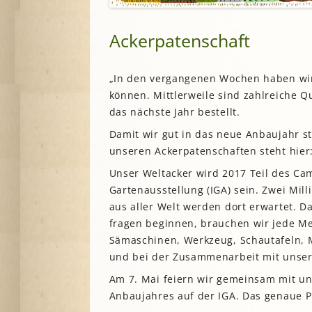
Lesegärten
L
Saatgut
Mitarbeiter*innengärten
Ackerpatenschaft
Stadtentwick
Schulgärten
S
Stadtverwalt
Therapeutische Gärten
„In den vergangenen Wochen haben wir
Stiftungen
V
Historische Gärten
können. Mittlerweile sind zahlreiche 
Terra Networ
Weitere Gartenprojekte
K
I
das nächste Jahr bestellt.
Umweltbildu
Damit wir gut in das neue Anbaujahr s
Urbane Gärte
unseren Ackerpatenschaften steht hie
K
G
Unser Weltacker wird 2017 Teil des Ca
Gartenausstellung (IGA) sein. Zwei Mi
B
aus aller Welt werden dort erwartet. D
N
fragen beginnen, brauchen wir jede Me
Sämaschinen, Werkzeug, Schautafeln, M
N
und bei der Zusammenarbeit mit unsere
Am 7. Mai feiern wir gemeinsam mit u
Anbaujahres auf der IGA. Das genaue P