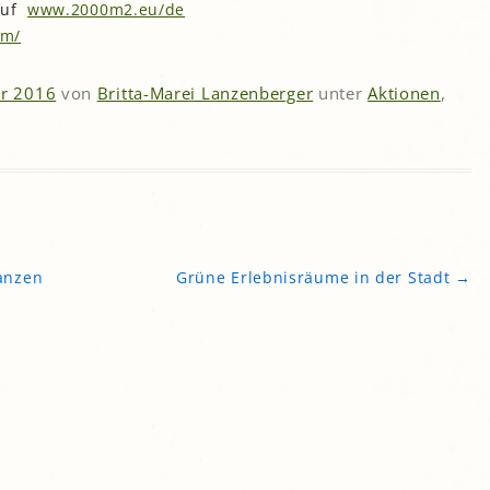
 auf
www.2000m2.eu/de
gropolis
qm/
Mikrofarm Ingelsberg:
Gartenparzellen für Hobby-
r 2016
von
Britta-Marei Lanzenberger
unter
Aktionen
,
artler
rälatengarten im Kloster
chäftlarn
Umweltgarten Neubiberg
anzen
Grüne Erlebnisräume in der Stadt
→