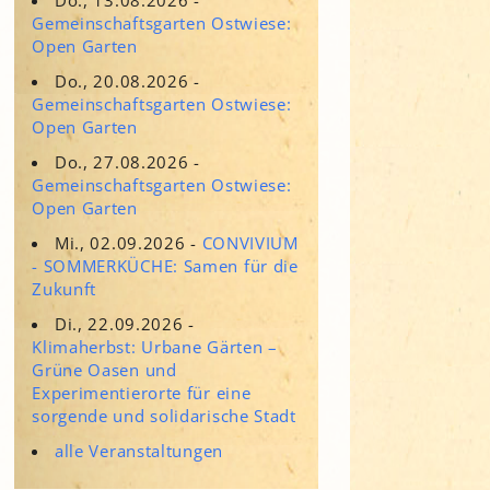
Adressen für Gartenbedarf
Gemeinschaftsgarten Ostwiese:
Grün in Sicht
Erde & Kompost
Open Garten
Garten der Sinne
Do., 20.08.2026 -
Gemeinschaftsgarten Ostwiese:
Interkultureller Garten
Open Garten
Blumenau
Do., 27.08.2026 -
Kultgarten der WerkBox3
Gemeinschaftsgarten Ostwiese:
Open Garten
Piazza Zenetti
Mi., 02.09.2026 -
CONVIVIUM
- SOMMERKÜCHE: Samen für die
Südgarten
Zukunft
Tauschgarten Schwabing-
Milbertshofen
Di., 22.09.2026 -
Klimaherbst: Urbane Gärten –
Waldschmausgarten
Grüne Oasen und
Experimentierorte für eine
sorgende und solidarische Stadt
alle Veranstaltungen