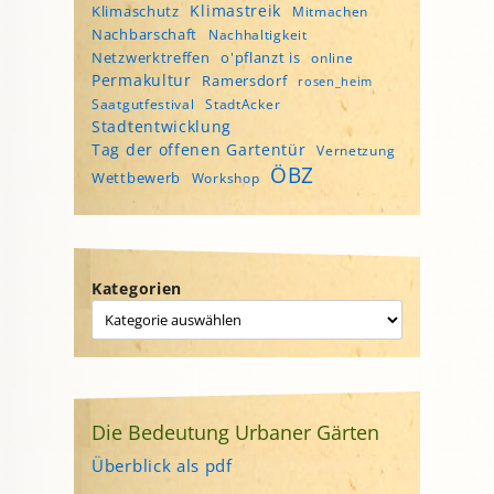
Klimastreik
Klimaschutz
Mitmachen
Nachbarschaft
Nachhaltigkeit
Netzwerktreffen
o'pflanzt is
online
Permakultur
Ramersdorf
rosen_heim
Saatgutfestival
StadtAcker
Stadtentwicklung
Tag der offenen Gartentür
Vernetzung
ÖBZ
Wettbewerb
Workshop
Kategorien
Die Bedeutung Urbaner Gärten
Überblick als pdf