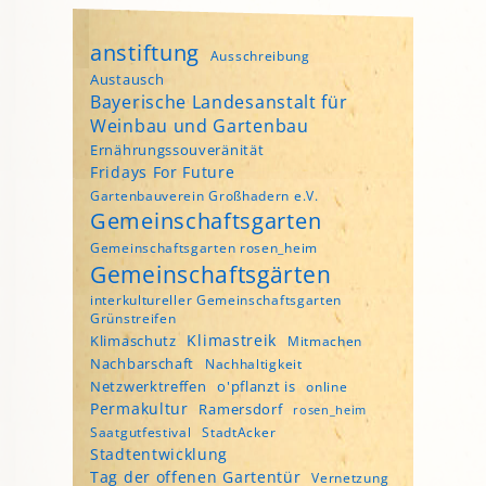
anstiftung
Ausschreibung
Austausch
Bayerische Landesanstalt für
Weinbau und Gartenbau
Ernährungssouveränität
Fridays For Future
Gartenbauverein Großhadern e.V.
Gemeinschaftsgarten
Gemeinschaftsgarten rosen_heim
Gemeinschaftsgärten
interkultureller Gemeinschaftsgarten
Grünstreifen
Klimastreik
Klimaschutz
Mitmachen
Nachbarschaft
Nachhaltigkeit
Netzwerktreffen
o'pflanzt is
online
Permakultur
Ramersdorf
rosen_heim
Saatgutfestival
StadtAcker
Stadtentwicklung
Tag der offenen Gartentür
Vernetzung