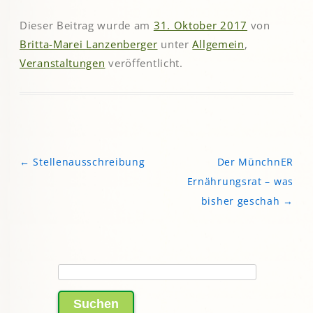
Dieser Beitrag wurde am
31. Oktober 2017
von
Britta-Marei Lanzenberger
unter
Allgemein
,
Veranstaltungen
veröffentlicht.
←
Stellenausschreibung
Der MünchnER
Beitragsnavigation
Ernährungsrat – was
bisher geschah
→
Suchen
nach: