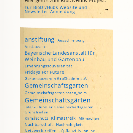
Hier geht's zum BioDivHubs-Projekt:
zur BioDivHubs-Website und
Newsletter-Anmeldung
anstiftung
Ausschreibung
Austausch
Bayerische Landesanstalt für
Weinbau und Gartenbau
Ernährungssouveränität
Fridays For Future
Gartenbauverein Großhadern e.V.
Gemeinschaftsgarten
Gemeinschaftsgarten rosen_heim
Gemeinschaftsgärten
interkultureller Gemeinschaftsgarten
Grünstreifen
Klimastreik
Klimaschutz
Mitmachen
Nachbarschaft
Nachhaltigkeit
Netzwerktreffen
o'pflanzt is
online