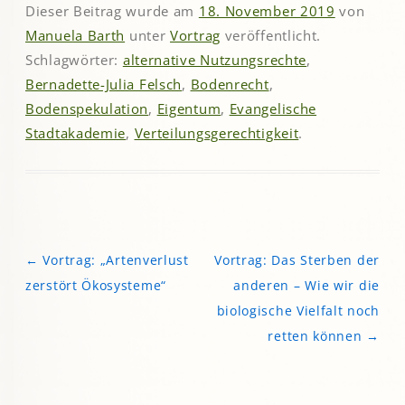
Dieser Beitrag wurde am
18. November 2019
von
Manuela Barth
unter
Vortrag
veröffentlicht.
Schlagwörter:
alternative Nutzungsrechte
,
Bernadette-Julia Felsch
,
Bodenrecht
,
Bodenspekulation
,
Eigentum
,
Evangelische
Stadtakademie
,
Verteilungsgerechtigkeit
.
←
Vortrag: „Artenverlust
Vortrag: Das Sterben der
Beitragsnavigation
zerstört Ökosysteme“
anderen – Wie wir die
biologische Vielfalt noch
retten können
→