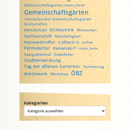
Gemeinschaftsgarten rosen_heim
Gemeinschaftsgärten
interkultureller Gemeinschaftsgarten
Grünstreifen
Klimastreik
Klimaschutz
Mitmachen
Nachbarschaft
Nachhaltigkeit
Netzwerktreffen
o'pflanzt is
online
Permakultur
Ramersdorf
rosen_heim
Saatgutfestival
StadtAcker
Stadtentwicklung
Tag der offenen Gartentür
Vernetzung
ÖBZ
Wettbewerb
Workshop
Kategorien