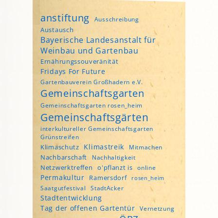
anstiftung
Ausschreibung
Austausch
Bayerische Landesanstalt für
Weinbau und Gartenbau
Ernährungssouveränität
Fridays For Future
Gartenbauverein Großhadern e.V.
Gemeinschaftsgarten
Gemeinschaftsgarten rosen_heim
Gemeinschaftsgärten
interkultureller Gemeinschaftsgarten
Grünstreifen
Klimastreik
Klimaschutz
Mitmachen
Nachbarschaft
Nachhaltigkeit
Netzwerktreffen
o'pflanzt is
online
Permakultur
Ramersdorf
rosen_heim
Saatgutfestival
StadtAcker
Stadtentwicklung
Tag der offenen Gartentür
Vernetzung