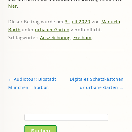
hier
.
Dieser Beitrag wurde am
3. Juli 2020
von
Manuela
Barth
unter
urbaner Garten
veröffentlicht.
Schlagwörter:
Auszeichnung
,
Freiham
.
←
Audiotour: Biostadt
Digitales Schatzkästchen
Beitragsnavigation
München – hörbar.
für urbane Gärten
→
Suchen
nach: