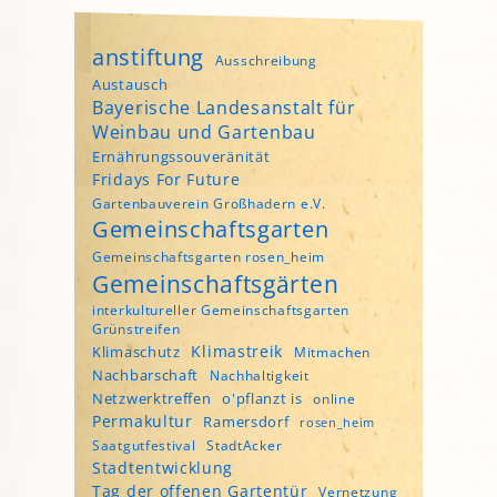
anstiftung
Ausschreibung
Austausch
Bayerische Landesanstalt für
Weinbau und Gartenbau
Ernährungssouveränität
Fridays For Future
Gartenbauverein Großhadern e.V.
Gemeinschaftsgarten
Gemeinschaftsgarten rosen_heim
Gemeinschaftsgärten
interkultureller Gemeinschaftsgarten
Grünstreifen
Klimastreik
Klimaschutz
Mitmachen
Nachbarschaft
Nachhaltigkeit
Netzwerktreffen
o'pflanzt is
online
Permakultur
Ramersdorf
rosen_heim
Saatgutfestival
StadtAcker
Stadtentwicklung
Tag der offenen Gartentür
Vernetzung