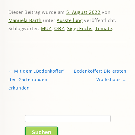
Dieser Beitrag wurde am
5. August 2022
von
Manuela Barth
unter
Ausstellung
veröffentlicht.
Schlagwörter:
MUZ
,
ÖBZ
,
Siggi Fuchs
,
Tomate
.
←
Mit dem „Bodenkoffer“
Bodenkoffer: Die ersten
Beitragsnavigation
den Gartenboden
Workshops
→
erkunden
Suchen
nach: