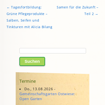
←
Tagesfortbildung:
Samen für die Zukunft –
Beitragsnavigation
Grüne Pflegeprodukte –
Teil 2
→
Salben, Seifen und
Tinkturen mit Alicia Bilang
Suchen
nach:
Termine
Do., 13.08.2026 -
Gemeinschaftsgarten Ostwiese:
Open Garten