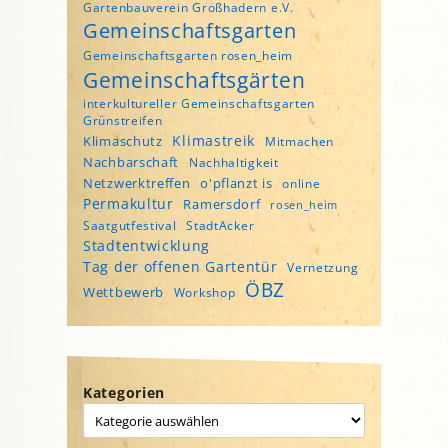
Gartenbauverein Großhadern e.V.
Gemeinschaftsgarten
Gemeinschaftsgarten rosen_heim
Gemeinschaftsgärten
interkultureller Gemeinschaftsgarten
Grünstreifen
Klimastreik
Klimaschutz
Mitmachen
Nachbarschaft
Nachhaltigkeit
Netzwerktreffen
o'pflanzt is
online
Permakultur
Ramersdorf
rosen_heim
Saatgutfestival
StadtAcker
Stadtentwicklung
Tag der offenen Gartentür
Vernetzung
ÖBZ
Wettbewerb
Workshop
Kategorien