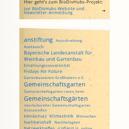
Hier geht's zum BioDivHubs-Projekt:
zur BioDivHubs-Website und
Newsletter-Anmeldung
anstiftung
Ausschreibung
Austausch
Bayerische Landesanstalt für
Weinbau und Gartenbau
Ernährungssouveränität
Fridays For Future
Gartenbauverein Großhadern e.V.
Gemeinschaftsgarten
Gemeinschaftsgarten rosen_heim
Gemeinschaftsgärten
interkultureller Gemeinschaftsgarten
Grünstreifen
Klimastreik
Klimaschutz
Mitmachen
Nachbarschaft
Nachhaltigkeit
Netzwerktreffen
o'pflanzt is
online