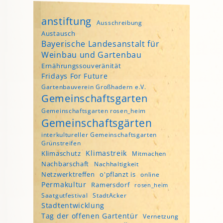
anstiftung
Ausschreibung
Austausch
Bayerische Landesanstalt für
Weinbau und Gartenbau
Ernährungssouveränität
Fridays For Future
Gartenbauverein Großhadern e.V.
Gemeinschaftsgarten
Gemeinschaftsgarten rosen_heim
Gemeinschaftsgärten
interkultureller Gemeinschaftsgarten
Grünstreifen
Klimastreik
Klimaschutz
Mitmachen
Nachbarschaft
Nachhaltigkeit
Netzwerktreffen
o'pflanzt is
online
Permakultur
Ramersdorf
rosen_heim
Saatgutfestival
StadtAcker
Stadtentwicklung
Tag der offenen Gartentür
Vernetzung