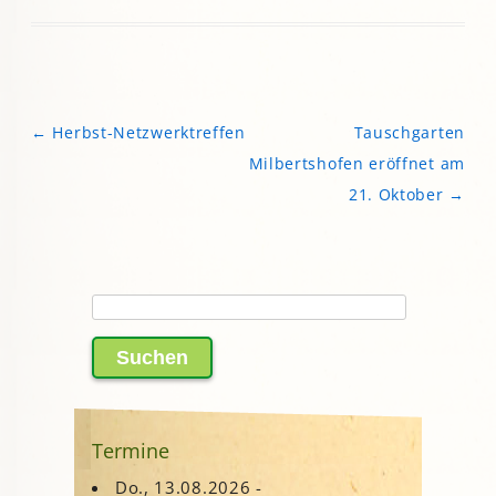
←
Herbst-Netzwerktreffen
Tauschgarten
Beitragsnavigation
Milbertshofen eröffnet am
21. Oktober
→
Suchen
nach:
Termine
Do., 13.08.2026 -