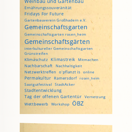
Weinbau und Gartenbau
Ernährungssouveränität
Fridays For Future
Gartenbauverein Großhadern e.V.
Gemeinschaftsgarten
Gemeinschaftsgarten rosen_heim
Gemeinschaftsgärten
interkultureller Gemeinschaftsgarten
Grünstreifen
Klimastreik
Klimaschutz
Mitmachen
Nachbarschaft
Nachhaltigkeit
Netzwerktreffen
o'pflanzt is
online
Permakultur
Ramersdorf
rosen_heim
Saatgutfestival
StadtAcker
Stadtentwicklung
Tag der offenen Gartentür
Vernetzung
ÖBZ
Wettbewerb
Workshop