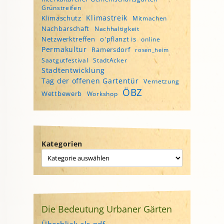
Grünstreifen
Klimastreik
Klimaschutz
Mitmachen
Nachbarschaft
Nachhaltigkeit
Netzwerktreffen
o'pflanzt is
online
Permakultur
Ramersdorf
rosen_heim
Saatgutfestival
StadtAcker
Stadtentwicklung
Tag der offenen Gartentür
Vernetzung
ÖBZ
Wettbewerb
Workshop
Kategorien
Die Bedeutung Urbaner Gärten
Überblick als pdf