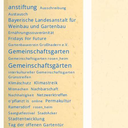
anstiftung
Ausschreibung
Austausch
Bayerische Landesanstalt für
Weinbau und Gartenbau
Ernährungssouveränität
Fridays For Future
Gartenbauverein Großhadern e.V.
Gemeinschaftsgarten
Gemeinschaftsgarten rosen_heim
Gemeinschaftsgärten
interkultureller Gemeinschaftsgarten
Grünstreifen
Klimastreik
Klimaschutz
Nachbarschaft
Mitmachen
Netzwerktreffen
Nachhaltigkeit
Permakultur
o'pflanzt is
online
Ramersdorf
rosen_heim
Saatgutfestival
StadtAcker
Stadtentwicklung
Tag der offenen Gartentür