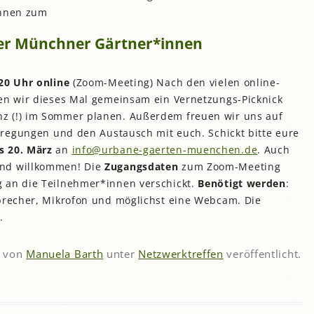
esegarten Stadtbibliothek
Saatgutbibliothek der
TUM Gardening
Wogeno Freiham
innen zum
Hortus Insula Urbana
Giesing
Stadtbibliothek München
Generationengarten im
Giesinger Grünspitz
Gemeinschaftsgarten
Petuelpark
lung
Klimawandel-Garten der
Nasch- und Lesegarten der
Echardingerstraße
er Münchner Gärtner*innen
Bayerischen Landesanstalt
tadtbibliothek Sendling
Grünstreifen Oberföhring
Huberhäuslgarten
ung
für Weinbau und
Gemeinschaftsgarten Karl-
Gartenbau (LWG)
Gemeinschaftsgarten der
Marx-Ring, München-
Gemeinschaftsgartenprojekt
ielfalt der IG Feuerwache
Ramersdorf
„Minga Permadies“ bei
 20 Uhr
online
(Zoom-Meeting) Nach den vielen online-
Pasinger Magdalenenpark
Karlsfeld
len wir dieses Mal gemeinsam ein Vernetzungs-Picknick
k
und ehemaliger
Garten des
Der BioDivHubs-
lostergarten
nterkultureller Garten
Nachbarschaftstreffs am
Interkultureller Garten
z (!) im Sommer planen. Außerdem freuen wir uns auf
ng
Demonstrationsgarten
Neuaubing
Walchenseeplatz
Wurzelnziehen
 Anregungen und den Austausch mit euch.
Schickt bitte eure
n
Grünpaten
Nachbarschaftsgarten
Gartentreffpunkt
o’pflanzt is!
s 20. März
an
info@urbane-gaerten-muenchen.de
. Auch
irchen Ecke Seerieder
Integriertes Wohnen
rünwerkstatt in der
ind willkommen! Die
Zugangsdaten
zum Zoom-Meeting
Messestadt
Stattpark OLGA
Kosmos unter Null
Sonnengarten Solln
 an die Teilnehmer*innen verschickt.
Benötigt werden
:
iotoppflege des LBV
StadtAcker am
Moosacher Lebensinsel
Tauschgarten Perlach
sprecher, Mikrofon und möglichst eine Webcam. Die
Ackermannbogen
Münchner Waldgarten
achbarschaftstreff an der
.
Urbanes Gärtnern Allach-
Nordheide
Wabengarten im ÖBZ
Netzwerk Blühende
Untermenzing
Landschaft und
Gemeinschaftsgarten
aturgarten e.V. Haar
von
Manuela Barth
unter
Netzwerktreffen
veröffentlicht.
WERKSgarten
rosen_heim
WertFeld
Ritzengarten
Spreadseed
Stadtimker