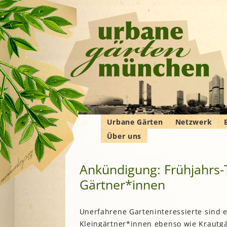
Urbane Gärten
Netzwerk
Über uns
Gemeinschaftsgärten
Gartenbauver
Verbände
Wer wir sind
Bewohner*innengärten
Gartenberatu
E
G
Ankündigung: Frühjahrs-
Das Manifest
Kleingärten
Imkern
Gärtner*innen
Krautgärten
Landwirtschaf
Hochschulgärten
F
Permakultur
Lehr- und
B
Unerfahrene Garteninteressierte sind 
Demonstrationsgärten
Solidarische 
Kleingärtner*innen ebenso wie Krautg
in und um M
V
B