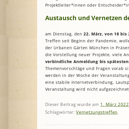
Lesegärten
L
Projektleiter*innen oder Entscheider*
Saatgut
Mitarbeiter*innengärten
Stadtentwick
Austausch und Vernetzen d
Schulgärten
S
Stadtverwalt
Therapeutische Gärten
Stiftungen
V
am Dienstag, den
22. März, von 18 bis
Historische Gärten
Treffen seit Beginn der Pandemie, wol
Terra Networ
Weitere Gartenprojekte
K
I
der Urbanen Gärten München in Präsen
Umweltbildu
die Vorstellung neuer Projekte, viele
Urbane Gärte
verbindliche Anmeldung bis spätesten
K
G
Themenvorschläge und Fragen vorab s
werden in der Woche der Veranstaltung
B
eine stabile Internetverbindung, Laut
N
Veranstaltung wird nicht aufgezeichnet
N
Dieser Beitrag wurde am
1. März 2022
Schlagwörter:
Vernetzungstreffen
.