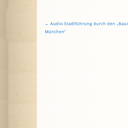
A
←
Audio-Stadtführung durch den „Bau
G
Beitragsnavigation
München“
P
S