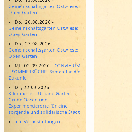
Adressen für Gartenbedarf
Gemeinschaftsgarten Ostwiese:
Grün in Sicht
Erde & Kompost
Open Garten
Garten der Sinne
Do., 20.08.2026 -
Gemeinschaftsgarten Ostwiese:
Interkultureller Garten
Open Garten
Blumenau
Do., 27.08.2026 -
Kultgarten der WerkBox3
Gemeinschaftsgarten Ostwiese:
Open Garten
Piazza Zenetti
Mi., 02.09.2026 -
CONVIVIUM
- SOMMERKÜCHE: Samen für die
Südgarten
Zukunft
Tauschgarten Schwabing-
Milbertshofen
Di., 22.09.2026 -
Klimaherbst: Urbane Gärten –
Waldschmausgarten
Grüne Oasen und
Experimentierorte für eine
sorgende und solidarische Stadt
alle Veranstaltungen