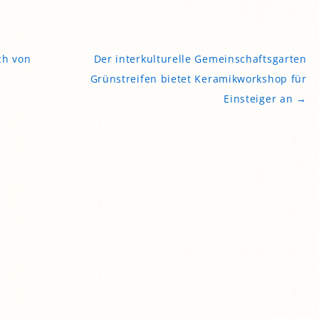
gropolis
Mikrofarm Ingelsberg:
Gartenparzellen für Hobby-
ch von
Der interkulturelle Gemeinschaftsgarten
artler
Grünstreifen bietet Keramikworkshop für
rälatengarten im Kloster
chäftlarn
Einsteiger an
→
Umweltgarten Neubiberg