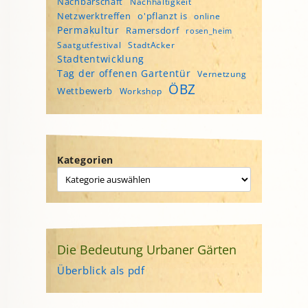
Nachbarschaft
Nachhaltigkeit
Netzwerktreffen
o'pflanzt is
online
Permakultur
Ramersdorf
rosen_heim
Saatgutfestival
StadtAcker
Stadtentwicklung
Tag der offenen Gartentür
Vernetzung
ÖBZ
Wettbewerb
Workshop
Kategorien
Die Bedeutung Urbaner Gärten
Überblick als pdf