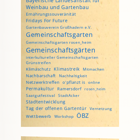
Bayerische Landesanstalt für
Weinbau und Gartenbau
Ernährungssouveränität
Fridays For Future
Gartenbauverein Großhadern e.V.
Gemeinschaftsgarten
Gemeinschaftsgarten rosen_heim
Gemeinschaftsgärten
interkultureller Gemeinschaftsgarten
Grünstreifen
Klimastreik
Klimaschutz
Mitmachen
Nachbarschaft
Nachhaltigkeit
Netzwerktreffen
o'pflanzt is
online
Permakultur
Ramersdorf
rosen_heim
Saatgutfestival
StadtAcker
Stadtentwicklung
Tag der offenen Gartentür
Vernetzung
ÖBZ
Wettbewerb
Workshop