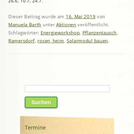
26.6, 10.7, 24.7.
Dieser Beitrag wurde am
16. Mai 2019
von
Manuela Barth
unter
Aktionen
veröffentlicht.
Schlagwörter:
Energieworkshop
,
Pflanzentausch
,
Ramersdorf
,
rosen_heim
,
Solarmodul bauen
.
Suchen
nach:
Termine