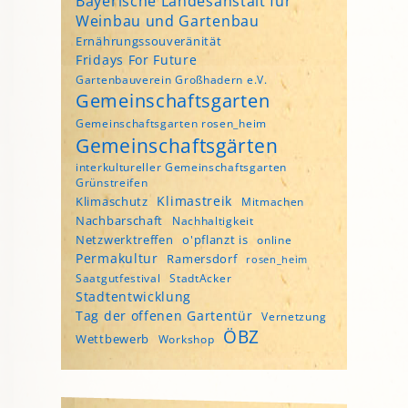
Bayerische Landesanstalt für
Weinbau und Gartenbau
Ernährungssouveränität
Fridays For Future
Gartenbauverein Großhadern e.V.
Gemeinschaftsgarten
Gemeinschaftsgarten rosen_heim
Gemeinschaftsgärten
interkultureller Gemeinschaftsgarten
Grünstreifen
Klimastreik
Klimaschutz
Mitmachen
Nachbarschaft
Nachhaltigkeit
Netzwerktreffen
o'pflanzt is
online
Permakultur
Ramersdorf
rosen_heim
Saatgutfestival
StadtAcker
Stadtentwicklung
Tag der offenen Gartentür
Vernetzung
ÖBZ
Wettbewerb
Workshop