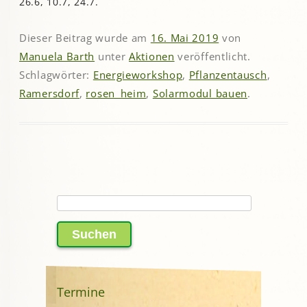
26.6, 10.7, 24.7.
Dieser Beitrag wurde am
16. Mai 2019
von
Manuela Barth
unter
Aktionen
veröffentlicht.
Schlagwörter:
Energieworkshop
,
Pflanzentausch
,
Ramersdorf
,
rosen_heim
,
Solarmodul bauen
.
Suchen
nach:
Termine