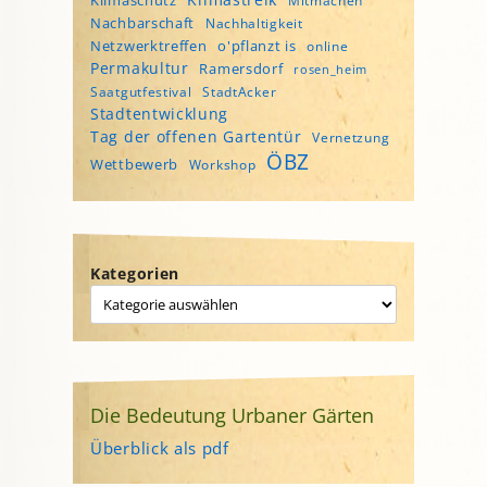
Klimaschutz
Mitmachen
Nachbarschaft
Nachhaltigkeit
Netzwerktreffen
o'pflanzt is
online
Permakultur
Ramersdorf
rosen_heim
Saatgutfestival
StadtAcker
Stadtentwicklung
Tag der offenen Gartentür
Vernetzung
ÖBZ
Wettbewerb
Workshop
Kategorien
Die Bedeutung Urbaner Gärten
Überblick als pdf