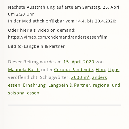
Nächste Ausstrahlung auf arte am Samstag, 25. April
um 2:20 Uhr
In der Mediathek erfügbar vom 14.4. bis 20.4.2020:
Oder hier als Video on demand:
https://vimeo.com/ondemand/andersessenfilm
Bild (c) Langbein & Partner
Dieser Beitrag wurde am
15. April 2020
von
Manuela Barth
unter
Corona-Pandemie
,
Film
,
Tipps
veröffentlicht. Schlagwörter:
2000 m²
,
anders
essen
,
Ernährung
,
Langbein & Partner
,
regional und
saisonal essen
.