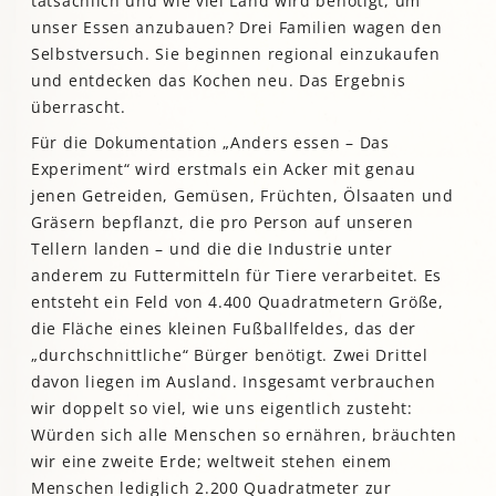
tatsächlich und wie viel Land wird benötigt, um
unser Essen anzubauen? Drei Familien wagen den
Selbstversuch. Sie beginnen regional einzukaufen
und entdecken das Kochen neu. Das Ergebnis
überrascht.
Für die Dokumentation „Anders essen – Das
Experiment“ wird erstmals ein Acker mit genau
jenen Getreiden, Gemüsen, Früchten, Ölsaaten und
Gräsern bepflanzt, die pro Person auf unseren
Tellern landen – und die die Industrie unter
anderem zu Futtermitteln für Tiere verarbeitet. Es
entsteht ein Feld von 4.400 Quadratmetern Größe,
die Fläche eines kleinen Fußballfeldes, das der
„durchschnittliche“ Bürger benötigt. Zwei Drittel
davon liegen im Ausland. Insgesamt verbrauchen
wir doppelt so viel, wie uns eigentlich zusteht:
Würden sich alle Menschen so ernähren, bräuchten
wir eine zweite Erde; weltweit stehen einem
Menschen lediglich 2.200 Quadratmeter zur