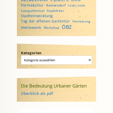
Netzwerktreffen
o'pflanzt is
online
Permakultur
Ramersdorf
rosen_heim
Saatgutfestival
StadtAcker
Stadtentwicklung
Tag der offenen Gartentür
Vernetzung
ÖBZ
Wettbewerb
Workshop
Kategorien
Die Bedeutung Urbaner Gärten
Überblick als pdf