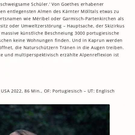
n schweigsame Schüler.‘ Von Goethes erhabener
den entlegensten Almen des Kärnter Mölltals etwas zu
Ortsnamen wie Méribel oder Garmisch-Partenkirchen als
itz oder Umweltzerstörung – Hauptsache, der Skizirkus
 massive künstliche Beschneiung 3000 portugiesische
mischen keine Wohnungen finden. Und in Kaprun werden
öffnet, die Naturschützern Tränen in die Augen treiben.
e und multiperspektivisch erzählte Alpenreflexion ist
, USA 2022, 86 Min., OF: Portugiesisch – UT: Englisch