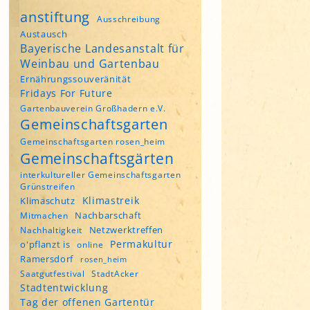
anstiftung
Ausschreibung
Austausch
Bayerische Landesanstalt für
Weinbau und Gartenbau
Ernährungssouveränität
Fridays For Future
Gartenbauverein Großhadern e.V.
Gemeinschaftsgarten
Gemeinschaftsgarten rosen_heim
Gemeinschaftsgärten
interkultureller Gemeinschaftsgarten
Grünstreifen
Klimastreik
Klimaschutz
Nachbarschaft
Mitmachen
Netzwerktreffen
Nachhaltigkeit
Permakultur
o'pflanzt is
online
Ramersdorf
rosen_heim
Saatgutfestival
StadtAcker
Stadtentwicklung
Tag der offenen Gartentür