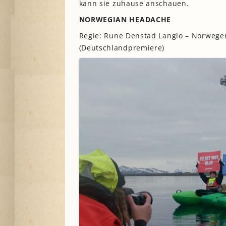
kann sie zuhause anschauen.
A
NORWEGIAN HEADACHE
Regie: Rune Denstad Langlo – Norwegen
G
(Deutschlandpremiere)
P
S