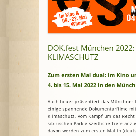
Lesegärten
L
Saatgut
Mitarbeiter*innengärten
Stadtentwick
Schulgärten
S
Stadtverwalt
Therapeutische Gärten
Stiftungen
V
Historische Gärten
Terra Networ
DOK.fest München 2022
Weitere Gartenprojekte
K
I
Umweltbildu
KLIMASCHUTZ
Urbane Gärte
K
G
Zum ersten Mal dual: im Kino u
B
4. bis 15. Mai 2022 in den Münch
N
Auch heuer präsentiert das Münchner D
einige spannende Dokumentarfilme mit
N
Klimaschutz. Vom Kampf um das Recht 
sibirischen Park eiszeitliche Tiere anz
davon werden zum ersten Mal in (deutsc