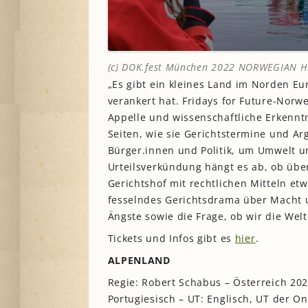
(c) DOK.fest München 2022 NORWEGIAN 
„Es gibt ein kleines Land im Norden E
verankert hat. Fridays for Future-Norw
Appelle und wissenschaftliche Erkenntn
Seiten, wie sie Gerichtstermine und A
Bürger.innen und Politik, um Umwelt u
Urteilsverkündung hängt es ab, ob üb
Gerichtshof mit rechtlichen Mitteln e
fesselndes Gerichtsdrama über Macht 
Ängste sowie die Frage, ob wir die Wel
Tickets und Infos gibt es
hier
.
ALPENLAND
Regie: Robert Schabus – Österreich 2022
Portugiesisch – UT: Englisch, UT der On