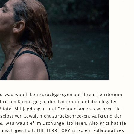
eu-wau-wau leben zurückgezogen auf ihrem Territorium
ührer im Kampf gegen den Landraub und die illegalen
 Bitaté. Mit Jagdbogen und Drohnenkameras wehren sie
 selbst vor Gewalt nicht zurückschrecken. Aufgrund der
-wau-wau tief im Dschungel isolieren. Alex Pritz hat sie
lmisch geschult. THE TERRITORY ist so ein kollaboratives