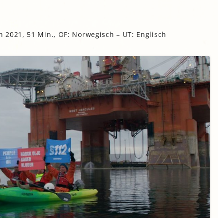
gropolis
Mikrofarm Ingelsberg:
 2021, 51 Min., OF: Norwegisch – UT: Englisch
Gartenparzellen für Hobby-
artler
rälatengarten im Kloster
chäftlarn
Umweltgarten Neubiberg