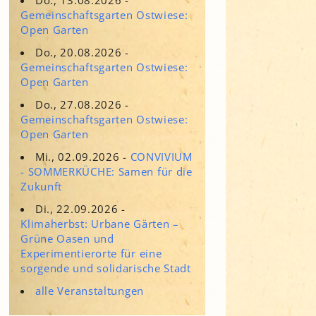
Adressen für Gartenbedarf
Gemeinschaftsgarten Ostwiese:
Grün in Sicht
Erde & Kompost
Open Garten
Garten der Sinne
Do., 20.08.2026 -
Gemeinschaftsgarten Ostwiese:
Interkultureller Garten
Open Garten
Blumenau
Do., 27.08.2026 -
Kultgarten der WerkBox3
Gemeinschaftsgarten Ostwiese:
Open Garten
Piazza Zenetti
Mi., 02.09.2026 -
CONVIVIUM
- SOMMERKÜCHE: Samen für die
Südgarten
Zukunft
Tauschgarten Schwabing-
Milbertshofen
Di., 22.09.2026 -
Klimaherbst: Urbane Gärten –
Waldschmausgarten
Grüne Oasen und
Experimentierorte für eine
sorgende und solidarische Stadt
alle Veranstaltungen