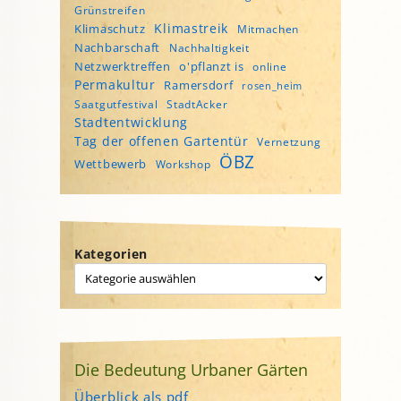
Grünstreifen
Klimastreik
Klimaschutz
Mitmachen
Nachbarschaft
Nachhaltigkeit
Netzwerktreffen
o'pflanzt is
online
Permakultur
Ramersdorf
rosen_heim
Saatgutfestival
StadtAcker
Stadtentwicklung
Tag der offenen Gartentür
Vernetzung
ÖBZ
Wettbewerb
Workshop
Kategorien
Die Bedeutung Urbaner Gärten
Überblick als pdf