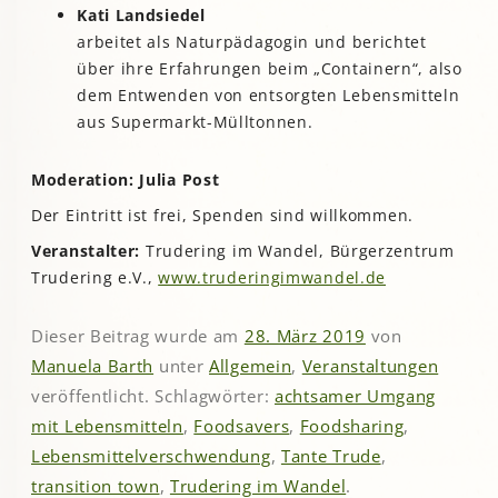
Kati Landsiedel
arbeitet als Naturpädagogin und berichtet
über ihre Erfahrungen beim „Containern“, also
dem Entwenden von entsorgten Lebensmitteln
aus Supermarkt-Mülltonnen.
Moderation: Julia Post
Der Eintritt ist frei, Spenden sind willkommen.
Veranstalter:
Trudering im Wandel, Bürgerzentrum
Trudering e.V.,
www.truderingimwandel.de
Dieser Beitrag wurde am
28. März 2019
von
Manuela Barth
unter
Allgemein
,
Veranstaltungen
veröffentlicht. Schlagwörter:
achtsamer Umgang
mit Lebensmitteln
,
Foodsavers
,
Foodsharing
,
Lebensmittelverschwendung
,
Tante Trude
,
transition town
,
Trudering im Wandel
.