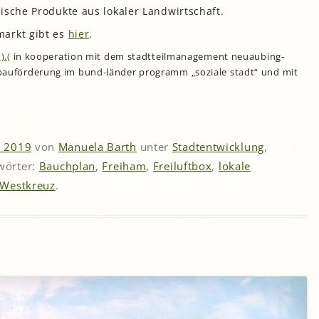
ische Produkte aus lokaler Landwirtschaft.
markt gibt es
hier
.
).(
in kooperation mit dem stadtteilmanagement neuaubing-
ebauförderung im bund-länder programm „soziale stadt“ und mit
r 2019
von
Manuela Barth
unter
Stadtentwicklung
,
gwörter:
Bauchplan
,
Freiham
,
Freiluftbox
,
lokale
Westkreuz
.