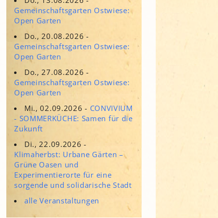
Adressen für Gartenbedarf
Gemeinschaftsgarten Ostwiese:
Grün in Sicht
Erde & Kompost
Open Garten
Garten der Sinne
Do., 20.08.2026 -
Gemeinschaftsgarten Ostwiese:
Interkultureller Garten
Open Garten
Blumenau
Do., 27.08.2026 -
Kultgarten der WerkBox3
Gemeinschaftsgarten Ostwiese:
Open Garten
Piazza Zenetti
Mi., 02.09.2026 -
CONVIVIUM
- SOMMERKÜCHE: Samen für die
Südgarten
Zukunft
Tauschgarten Schwabing-
Milbertshofen
Di., 22.09.2026 -
Klimaherbst: Urbane Gärten –
Waldschmausgarten
Grüne Oasen und
Experimentierorte für eine
sorgende und solidarische Stadt
alle Veranstaltungen