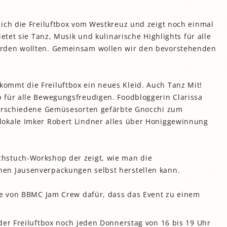
gropolis
ich die Freiluftbox vom Westkreuz und zeigt noch einmal
Mikrofarm Ingelsberg:
ietet sie Tanz, Musik und kulinarische Highlights für alle
Gartenparzellen für Hobby-
artler
rden wollten. Gemeinsam wollen wir den bevorstehenden
rälatengarten im Kloster
chäftlarn
Umweltgarten Neubiberg
mmt die Freiluftbox ein neues Kleid. Auch Tanz Mit!
 für alle Bewegungsfreudigen. Foodbloggerin Clarissa
verschiedene Gemüsesorten gefärbte Gnocchi zum
lokale Imker Robert Lindner alles über Honiggewinnung
hstuch-Workshop der zeigt, wie man die
en Jausenverpackungen selbst herstellen kann.
ppe von BBMC Jam Crew
dafür, dass das Event zu einem
der Freiluftbox noch jeden Donnerstag von 16 bis 19 Uhr