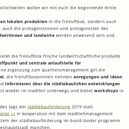
stlichkeiten wollen wir mit euch die beginnende dritte
hen lokalen produkten
in die freiluftbox, sondern auch
. auch die protagonistinnen und protagonisten des
dwirtinnen und landwirte
werden anwesend sein und
etet die freiluftbox frische landwirtschaftliche produkte
effpunkt und zentrale anlaufstelle für
eine ergänzung zum quartiersmanagement gilt die
el
. die freiluftboxerinnen nehmen
anregungen und ideen
und
informieren über die städtebaulichen entwicklungen
st wieder im stadtteil unterwegs und bietet
workshops
in
 des tags der
städtebauförderung
2019 statt.
plan ).(
in kooperation mit dem stadtteilmanagement
itteln der städtebauförderung im bund-länder programm
andeshauptstadt münchen.