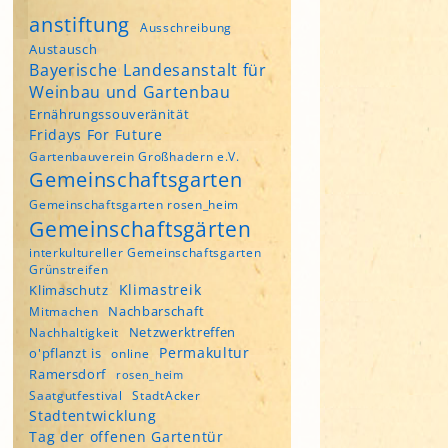
anstiftung
Ausschreibung
Austausch
Bayerische Landesanstalt für
Weinbau und Gartenbau
Ernährungssouveränität
Fridays For Future
Gartenbauverein Großhadern e.V.
Gemeinschaftsgarten
Gemeinschaftsgarten rosen_heim
Gemeinschaftsgärten
interkultureller Gemeinschaftsgarten
Grünstreifen
Klimastreik
Klimaschutz
Nachbarschaft
Mitmachen
Netzwerktreffen
Nachhaltigkeit
Permakultur
o'pflanzt is
online
Ramersdorf
rosen_heim
Saatgutfestival
StadtAcker
Stadtentwicklung
Tag der offenen Gartentür