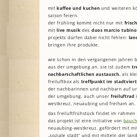
mit
kaffee und kuchen
und weiteren kö
saison feiern.
der frühling kommt nicht nur mit
frisc
mit
live musik
des
duos marcio tubino
projekts dürfen dabei nicht fehlen:
lan
bringen ihre produkte.
wie schon in den vergangenen jahren bi
aus der umgebung an. sie ist zudem
tr
nachbarschaftlichen austausch.
als kl
freiluftbox als
treffpunkt im stadtviert
der nachbarinnen und nachbarn auf 
der umgebung. auch unser
freiluftrad
i
westkreuz, neuaubing und freiham an.
das freiluftfrühstück findet im rahmen
das projekt ist eine initiative von
bauch
neuaubing-westkreuz. gefördert mit m
„soziale stadt“ und mit mitteln der l