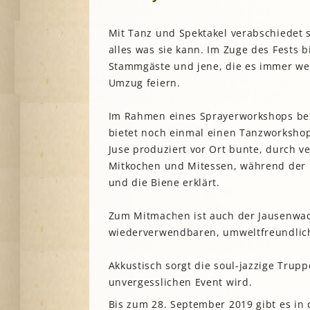
A
Mit Tanz und Spektakel verabschiedet s
alles was sie kann. Im Zuge des Fests b
G
Stammgäste und jene, die es immer we
P
Umzug feiern.
S
Im Rahmen eines Sprayerworkshops beko
bietet noch einmal einen Tanzworkshop
Juse produziert vor Ort bunte, durch 
Mitkochen und Mitessen, während der 
und die Biene erklärt.
Zum Mitmachen ist auch der Jausenwac
wiederverwendbaren, umweltfreundlich
Akkustisch sorgt die soul-jazzige Tru
unvergesslichen Event wird.
Bis zum 28. September 2019 gibt es in 