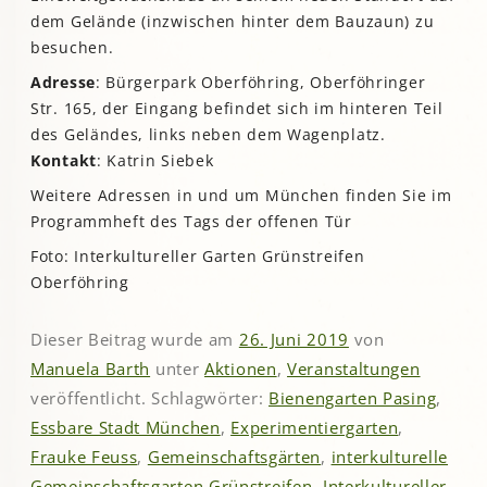
dem Gelände (inzwischen hinter dem Bauzaun) zu
besuchen.
Adresse
: Bürgerpark Oberföhring, Oberföhringer
Str. 165, der Eingang befindet sich im hinteren Teil
des Geländes, links neben dem Wagenplatz.
Kontakt
: Katrin Siebek
Weitere Adressen in und um München finden Sie im
Programmheft des Tags der offenen Tür
Foto: Interkultureller Garten Grünstreifen
Oberföhring
Dieser Beitrag wurde am
26. Juni 2019
von
Manuela Barth
unter
Aktionen
,
Veranstaltungen
veröffentlicht. Schlagwörter:
Bienengarten Pasing
,
Essbare Stadt München
,
Experimentiergarten
,
Frauke Feuss
,
Gemeinschaftsgärten
,
interkulturelle
Gemeinschaftsgarten Grünstreifen
,
Interkultureller