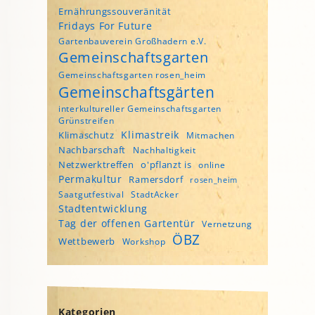
Ernährungssouveränität
Fridays For Future
Gartenbauverein Großhadern e.V.
Gemeinschaftsgarten
Gemeinschaftsgarten rosen_heim
Gemeinschaftsgärten
interkultureller Gemeinschaftsgarten
Grünstreifen
Klimastreik
Klimaschutz
Mitmachen
Nachbarschaft
Nachhaltigkeit
Netzwerktreffen
o'pflanzt is
online
Permakultur
Ramersdorf
rosen_heim
Saatgutfestival
StadtAcker
Stadtentwicklung
Tag der offenen Gartentür
Vernetzung
ÖBZ
Wettbewerb
Workshop
Kategorien