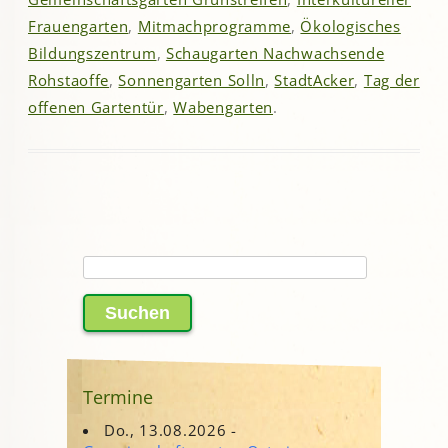
Frauengarten
,
Mitmachprogramme
,
Ökologisches
Bildungszentrum
,
Schaugarten Nachwachsende
Rohstaoffe
,
Sonnengarten Solln
,
StadtAcker
,
Tag der
offenen Gartentür
,
Wabengarten
.
Suchen
nach:
Termine
Do., 13.08.2026 -