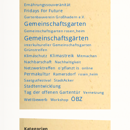
Ernährungssouveränität
Fridays For Future
Gartenbauverein Großhadern e.V.
Gemeinschaftsgarten
Gemeinschaftsgarten rosen_heim
Gemeinschaftsgärten
interkultureller Gemeinschaftsgarten
Grünstreifen
Klimastreik
Klimaschutz
Mitmachen
Nachbarschaft
Nachhaltigkeit
Netzwerktreffen
o'pflanzt is
online
Permakultur
Ramersdorf
rosen_heim
Saatgutfestival
StadtAcker
Stadtentwicklung
Tag der offenen Gartentür
Vernetzung
ÖBZ
Wettbewerb
Workshop
Kategorien