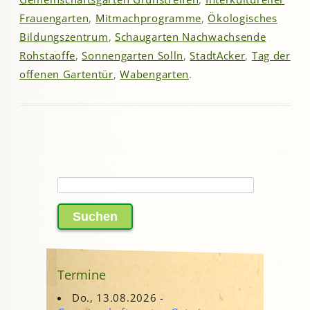
Frauengarten
,
Mitmachprogramme
,
Ökologisches
Bildungszentrum
,
Schaugarten Nachwachsende
Rohstaoffe
,
Sonnengarten Solln
,
StadtAcker
,
Tag der
offenen Gartentür
,
Wabengarten
.
Suchen
nach:
Termine
Do., 13.08.2026 -