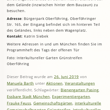
dem Gelände (inzwischen hinter dem Bauzaun) zu
besuchen.
Adresse
: Bürgerpark Oberföhring, Oberföhringer
Str. 165, der Eingang befindet sich im hinteren Teil
des Geländes, links neben dem Wagenplatz.
Kontakt
: Katrin Siebek
Weitere Adressen in und um München finden Sie im
Programmheft des Tags der offenen Tür
Foto: Interkultureller Garten Grünstreifen
Oberföhring
Dieser Beitrag wurde am
26. Juni 2019
von
Manuela Barth
unter
Aktionen
,
Veranstaltungen
veröffentlicht. Schlagwörter:
Bienengarten Pasing
,
Essbare Stadt München
,
Experimentiergarten
,
Frauke Feuss
,
Gemeinschaftsgärten
,
interkulturelle
Gemeinschaftsgarten Grünstreifen
,
Interkultureller