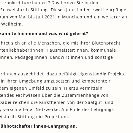
as konkret funktioniert? Das lernen Sie in den
Schweisfurth Stiftung. Dieses Jahr finden zwei Lehrgänge
raum von Mai bis Juli 2021 in München und ein weiterer an
n Weilheim.
kann teilnehmen und was wird gelernt?
htet sich an alle Menschen, die mit ihrer Blütenpracht
Gartenliebhaber:innen, Hausmeister:innen, kommunale
:innen, Pädagog:innen, Landwirt:innen und sonstige
r:innen ausgebildet, dazu befähigt eigenständig Projekte
lt in Ihrer Umgebung umzusetzen und kompetente:r
em eigenen Umfeld zu sein. Hierzu vermitteln
egendes Fachwissen über die Zusammenhänge von
Dabei reichen die Kursthemen von der Saatgut- und
ng verschiedener Netzwerke. Am Ende des Lehrgangs
isfurth Stiftung ein Projekt um.
lühbotschafter:innen-Lehrgang an.