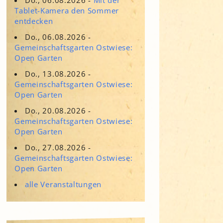
Adressen für Gartenbedarf
Tablet-Kamera den Sommer
Grün in Sicht
Erde & Kompost
entdecken
Garten der Sinne
Do., 06.08.2026 -
Gemeinschaftsgarten Ostwiese:
Interkultureller Garten
Open Garten
Blumenau
Do., 13.08.2026 -
Kultgarten der WerkBox3
Gemeinschaftsgarten Ostwiese:
Open Garten
Piazza Zenetti
Do., 20.08.2026 -
Gemeinschaftsgarten Ostwiese:
Südgarten
Open Garten
Tauschgarten Schwabing-
Milbertshofen
Do., 27.08.2026 -
Gemeinschaftsgarten Ostwiese:
Waldschmausgarten
Open Garten
alle Veranstaltungen