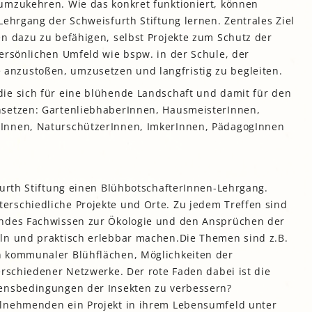
umzukehren. Wie das konkret funktioniert, können
gropolis
Lehrgang der Schweisfurth Stiftung lernen. Zentrales Ziel
n dazu zu befähigen, selbst Projekte zum Schutz der
Mikrofarm Ingelsberg:
Gartenparzellen für Hobby-
ersönlichen Umfeld wie bspw. in der Schule, der
artler
nzustoßen, umzusetzen und langfristig zu begleiten.
rälatengarten im Kloster
chäftlarn
ie sich für eine blühende Landschaft und damit für den
nsetzen: GartenliebhaberInnen, HausmeisterInnen,
Umweltgarten Neubiberg
Innen, NaturschützerInnen, ImkerInnen, PädagogInnen
furth Stiftung einen BlühbotschafterInnen-Lehrgang.
rschiedliche Projekte und Orte. Zu jedem Treffen sind
endes Fachwissen zur Ökologie und den Ansprüchen der
ln und praktisch erlebbar machen.Die Themen sind z.B.
n kommunaler Blühflächen, Möglichkeiten der
erschiedener Netzwerke. Der rote Faden dabei ist die
bensbedingungen der Insekten zu verbessern?
ilnehmenden ein Projekt in ihrem Lebensumfeld unter