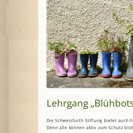
Lesegärten
L
Saatgut
Mitarbeiter*innengärten
Stadtentwick
Schulgärten
S
Stadtverwalt
Therapeutische Gärten
Stiftungen
V
Historische Gärten
Terra Networ
Weitere Gartenprojekte
K
I
Umweltbildu
Urbane Gärte
K
G
B
N
Lehrgang „Blühbots
N
Die Schweisfurth Stiftung bietet auch
Denn alle können aktiv zum Schutz blü