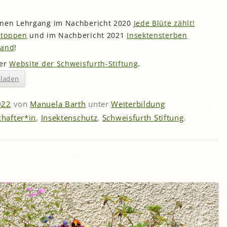
nnen Lehrgang im Nachbericht 2020
Jede Blüte zählt!
stoppen
und im Nachbericht 2021
Insektensterben
Land
!
der
Website der Schweisfurth-Stiftung
.
rladen
022
von
Manuela Barth
unter
Weiterbildung
hafter*in
,
Insektenschutz
,
Schweisfurth Stiftung
.