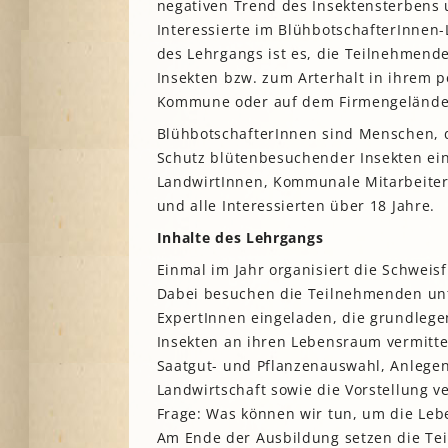
negativen Trend des Insektensterbens 
A
Interessierte im BlühbotschafterInnen-
des Lehrgangs ist es, die Teilnehmende
Insekten bzw. zum Arterhalt in ihrem p
G
Kommune oder auf dem Firmengelände a
P
S
BlühbotschafterInnen sind Menschen, d
Schutz blütenbesuchender Insekten ei
LandwirtInnen, Kommunale Mitarbeiter
und alle Interessierten über 18 Jahre.
Inhalte
des Lehrgangs
Einmal im Jahr organisiert die Schweis
Dabei besuchen die Teilnehmenden unte
ExpertInnen eingeladen, die grundleg
Insekten an ihren Lebensraum vermitte
Saatgut- und Pflanzenauswahl, Anlege
Landwirtschaft sowie die Vorstellung v
Frage: Was können wir tun, um die Le
Am Ende der Ausbildung setzen die Te