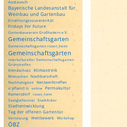
Austausch
Bayerische Landesanstalt für
Weinbau und Gartenbau
Ernährungssouveränität
Fridays For Future
Gartenbauverein Großhadern e.V.
Gemeinschaftsgarten
Gemeinschaftsgarten rosen_heim
Gemeinschaftsgärten
interkultureller Gemeinschaftsgarten
Grünstreifen
Klimastreik
Klimaschutz
Nachbarschaft
Mitmachen
Netzwerktreffen
Nachhaltigkeit
Permakultur
o'pflanzt is
online
Ramersdorf
rosen_heim
Saatgutfestival
StadtAcker
Stadtentwicklung
Tag der offenen Gartentür
Wettbewerb
Vernetzung
Workshop
ÖBZ