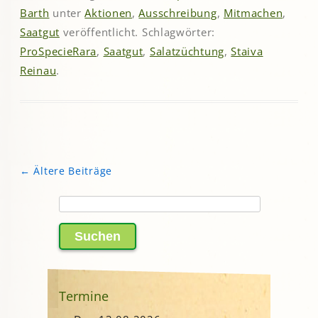
Barth
unter
Aktionen
,
Ausschreibung
,
Mitmachen
,
Saatgut
veröffentlicht. Schlagwörter:
ProSpecieRara
,
Saatgut
,
Salatzüchtung
,
Staiva
Reinau
.
←
Ältere Beiträge
Beitragsnavigation
Suchen
nach:
Termine