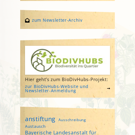
zum Newsletter-Archiv
Hier geht's zum BioDivHubs-Projekt:
zur BioDivHubs-Website und
Newsletter-Anmeldung
anstiftung
Ausschreibung
Austausch
Bayerische Landesanstalt für